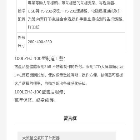
專業等動力采樣頭、帶采樣管的采樣支架、零過濾器、
標準
USB
轉
RS 232
模塊、
RS 232
連接線、電腦連接通訊軟件
配置
光盤
,
內置打印機
,
鋁合金箱
,
操作手冊
,
出廠檢測報告
,
電源線
,
打印紙
外形
280
×
400
×
230
尺寸
100L
ZHJ-100型制造工藝：
該產品整體體采用
316L
不銹鋼制作的外殼。采用
LCD
大屏幕顯示及
PVC
溥膜開關控制，使的顯示數據清晰，操作方便。該儀器可根據
客戶選擇的標準，自動判斷出各種凈化等級。
100LZHJ-100型售后服務：
貳年保修、終身維護。
留言框