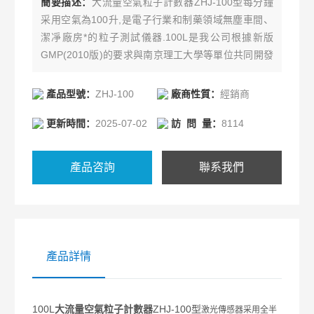
簡要描述：
大流量空氣粒子計數器ZHJ-100型每分鐘
采用空氣為100升,是電子行業和制藥領域無塵車間、
潔凈廠房*的粒子測試儀器.100L是我公司根據新版
GMP(2010版)的要求與南京理工大學等單位共同開發
研制的成功產品.
產品型號：
ZHJ-100
廠商性質：
經銷商
更新時間：
2025-07-02
訪 問 量：
8114
產品咨詢
聯系我們
產品詳情
100L
大流量空氣粒子計數器
ZHJ-100型
激光傳感器采用全半