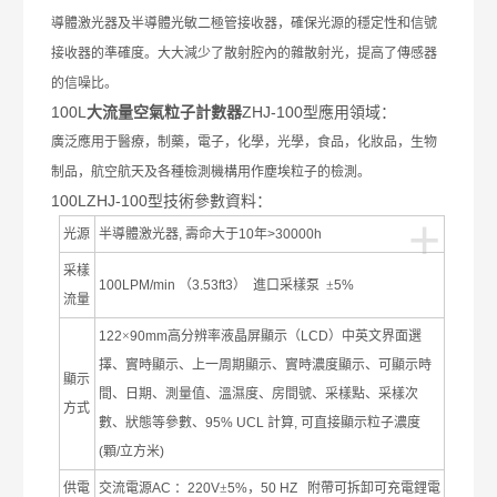
導體激光器及半導體光敏二極管接收器，確保光源的穩定性和信號
接收器的準確度。大大減少了散射腔內的雜散射光，提高了傳感器
的信噪比。
100L
大流量空氣粒子計數器
ZHJ-100型應用領域：
廣泛應用于醫療，制藥，電子，化學，光學，食品，化妝品，生物
制品，航空航天及各種檢測機構用作塵埃粒子的檢測。
100L
ZHJ-100型技術參數資料：
+
光源
半導體激光器
,
壽命大于
10
年
>30000h
采樣
100LPM/min
（
3.53ft3
）
進口采樣泵
±
5%
流量
122
×
90mm
高分辨率液晶屏顯示（
LCD
）中英文界面選
擇、實時顯示、上一周期顯示、實時濃度顯示、可顯示時
顯示
間、日期、測量值、溫濕度、房間號、采樣點、采樣次
方式
數、狀態等參數、
95% UCL
計算
,
可直接顯示粒子濃度
(
顆
/
立方米
)
供電
交流電源
AC
：
220V
±
5%
，
50 HZ
附帶可拆卸可充電鋰電