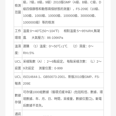
級，
7
級，
8
級，
9
級）
2010
版
GMP
（
A
級、
B
級、
C
級、
D
檢測
級四個靜態和動態兩個狀態的測量），
FS-209E
（
10
級、
范圍
100
級、
1000
級、
10000
級、
100000
級、
300000
級、
1000000
級）等的檢測
工作
溫度
:0
～
40
℃
(50
～
104
℉
)
相對溫度
:5
～
95%RH,
無凝
環境
露
.
大氣壓力：
86-106KPa
溫濕
選購
（
1
）溫度：
0
～
50
℃±
1
℃
.
（
2
）濕度：
0
～
度：
RH
±
5%
UCL
采樣點數（
A
）：
2
～
9
點設定。
每點采樣次數：（
L
）
2
～
設置
9
次設定
測量位置：
0-999
UCL
ISO14644-1
、
GB50073-2001
、新版
2010
版
GMP
、
FS-
報表
209E
可存儲
1000
組數據（循環式緩沖區）
(
包括粒徑、數據、環
數據
境數據、年、月、日、時間，采樣量，數據位置口
)
，斷電
存儲
后數據不丟失。
通訊