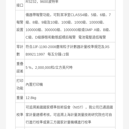
RS232
，
9600
波特率
接口
儀器帶報警功能，可對潔凈室
CLASS4
級、
5
級、
6
級、
7
報警
級、
8
級、
9
級及
10
級、
100
級、
1000
級、
10000
級、
設置
100000
級、
300000
級、
1000000
級或
GMP A
級、
B
級、
C
級、
D
級靜態和動態超標后報警
電池電壓過低報警
零計
符合
JJF-1190-2008
塵埃粒子計數器計量校準規范及
JIS
數
B9921:1997
每五分鐘≤
1
個
重疊
5 %
，
2,000,000
粒
/
立方英尺時
誤差
打印
內置打印機
功能
重量
12.8kg
可追溯美國國家標準技術協會（
NIST
），我公司已通過國
校準
家計量建標考核，可追溯上海計量測量技術研究院也可自
行進行校準或第三方國家計量機構進行校準