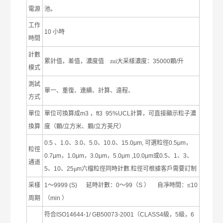
電源
池。
工作
10
小時
時間
計數
累計值，差值，濃度值
zui大采樣濃度：
35000
顆
/
升
模式
測試
單一、重復、連續、計算、遠程、
方式
單位
單位可換算成
m3
，
ft3 95%UCL
計算，可直接顯示粒子濃
換算
度（顆
/
立方米、顆
/
立方英尺）
0.5
、
1.0
、
3.0
、
5.0
、
10.0
、
15.0μm,
可選粒徑
0.5μm
，
粒徑
0.7μm
，
1.0μm
，
3.0μm
，
5.0μm ,10.0μm
或
0.5
、
1
、
3
、
通道
5
、
10
、
25
μ
m
六檔粒徑同時計數
.
粒徑可根據客戶需要訂制
采樣
1
～
9999 (S)
延時計數：
0
～
99
（
S
）
自凈時間：
≤10
周期
（
min
）
符合
ISO14644-1/ GB50073-2001
（
CLASS4
級，
5
級，
6