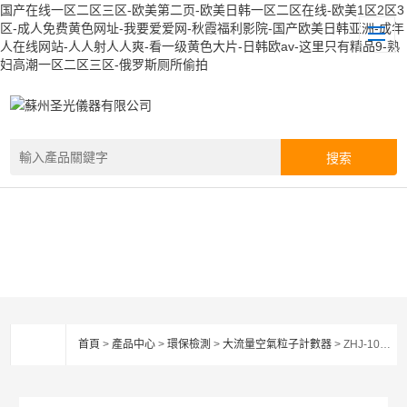
国产在线一区二区三区-欧美第二页-欧美日韩一区二区在线-欧美1区2区3
区-成人免费黄色网址-我要爱爱网-秋霞福利影院-国产欧美日韩亚洲-成年
人在线网站-人人射人人爽-看一级黄色大片-日韩欧av-这里只有精品9-熟
妇高潮一区二区三区-俄罗斯厕所偷拍
首頁
>
產品中心
>
環保檢測
>
大流量空氣粒子計數器
> ZHJ-100大流量空氣粒子計數器