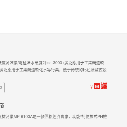
度測試儀/電極法水硬度計ise-3000+廣泛應用于工業鍋爐軟
廣泛應用于工業鍋爐軟化水等行業，優于傳統的比色法監控設
面議
￥
3
儀
檢測儀MP-6100A是一款價格經濟實惠，功能*的便攜式PH檢