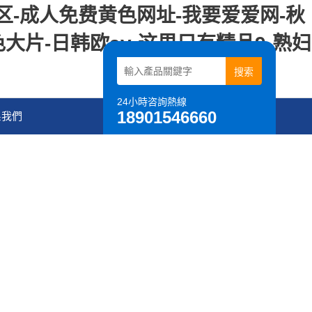
区-成人免费黄色网址-我要爱爱网-秋
片-日韩欧av-这里只有精品9-熟妇
24小時咨詢熱線
18901546660
系我們