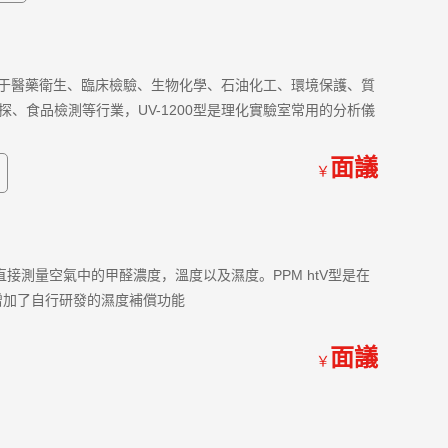
應用于醫藥衛生、臨床檢驗、生物化學、石油化工、環境保護、質
、食品檢測等行業，UV-1200型是理化實驗室常用的分析儀
面議
￥
2
直接測量空氣中的甲醛濃度，溫度以及濕度。PPM htV型是在
增加了自行研發的濕度補償功能
面議
￥