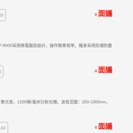
面議
￥
03
P-9000采用微電腦型設計，操作簡單易學，機身采用防潮防塵
面議
￥
3
單光束，1200條/毫米衍射光柵，波長范圍：200-1000nm，
面議
￥
02